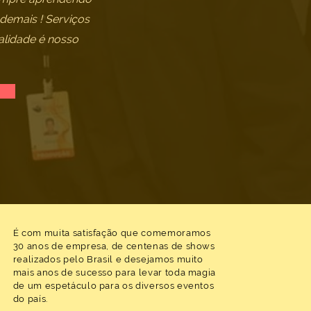
demais ! Serviços
alidade é nosso
É com muita satisfação que comemoramos
30 anos de empresa, de centenas de shows
realizados pelo Brasil e desejamos muito
mais anos de sucesso para levar toda magia
de um espetáculo para os diversos eventos
do país.