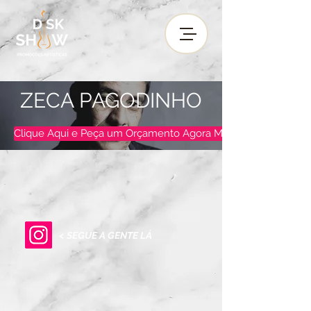
ZECA PAGODINHO
Clique Aqui e Peça um Orçamento Agora Mesmo !
< SEGUE A GENTE LÁ