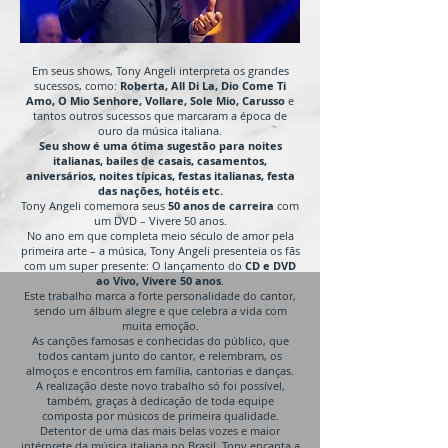
Em seus shows, Tony Angeli interpreta os grandes
sucessos, como:
Roberta, All Di La, Dio Come Ti
Amo, O Mio Senhore, Vollare, Sole Mio, Carusso
e
tantos outros sucessos que marcaram a época de
ouro da música italiana.
Seu show é uma ótima sugestão para noites
italianas, bailes de casais, casamentos,
aniversários, noites típicas, festas italianas, festa
das nações, hotéis etc.
Tony Angeli comemora seus
50 anos de carreira
com
um DVD – Vivere 50 anos.
No ano em que completa meio século de amor pela
primeira arte – a música, Tony Angeli presenteia os fãs
com um super presente: O lançamento do
CD e DVD
ao Vivo, Vivere 50 anos
.
Este trabalho marca a forte personalidade do cantor,
sendo um álbum alegre e que celebra a vida com
muita emoção.
As canções famosas e conhecidas do público, que
todos cantam junto do cantor, e relembram, os
almoços e encontros em família, cantorias e danças.
A realização deste novo trabalho só foi possível,
também, graças à dedicação de toda equipe
composta por músicos de primeira qualidade.
Detentor de uma das mais belas vozes e maior
intérprete da música italiana no Brasil, Tony encanta a