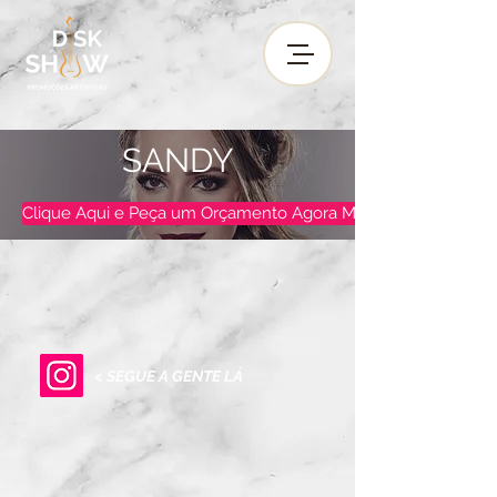
SANDY
Clique Aqui e Peça um Orçamento Agora Mesmo !
< SEGUE A GENTE LÁ