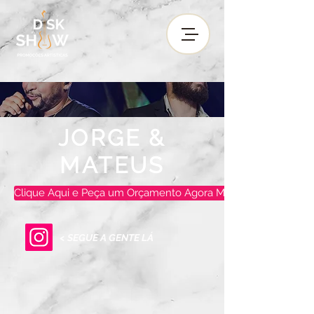
JORGE &
MATEUS
Clique Aqui e Peça um Orçamento Agora Mesmo !
< SEGUE A GENTE LÁ